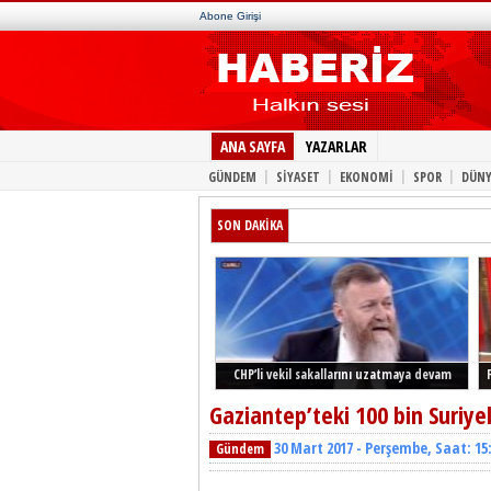
Abone Girişi
ANA SAYFA
YAZARLAR
|
|
|
|
GÜNDEM
SİYASET
EKONOMİ
SPOR
DÜNY
SON DAKİKA
CHP’li vekil sakallarını uzatmaya devam
ediyor
Gaziantep’teki 100 bin Suriye
30 Mart 2017 - Perşembe, Saat: 15
Gündem