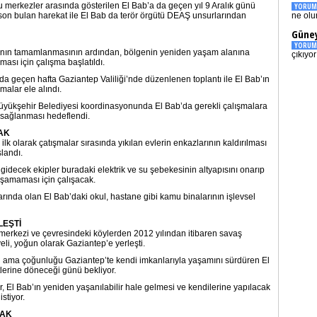
 merkezler arasında gösterilen El Bab’a da geçen yıl 9 Aralık günü
YORUM
son bulan harekat ile El Bab da terör örgütü DEAŞ unsurlarından
ne olu
Güney
YORUM
asının tamamlanmasının ardından, bölgenin yeniden yaşam alanına
çıkıyo
ası için çalışma başlatıldı.
 geçen hafta Gaziantep Valiliği’nde düzenlenen toplantı ile El Bab’ın
şmalar ele alındı.
Büyükşehir Belediyesi koordinasyonunda El Bab’da gerekli çalışmalara
 sağlanması hedeflendi.
AK
lk olarak çatışmalar sırasında yıkılan evlerin enkazlarının kaldırılması
şlandı.
idecek ekipler buradaki elektrik ve su şebekesinin altyapısını onarıp
aşamaması için çalışacak.
ında olan El Bab’daki okul, hastane gibi kamu binalarının işlevsel
LEŞTİ
 merkezi ve çevresindeki köylerden 2012 yılından itibaren savaş
li, yoğun olarak Gaziantep’e yerleşti.
an ama çoğunluğu Gaziantep’te kendi imkanlarıyla yaşamını sürdüren El
lerine döneceği günü bekliyor.
r, El Bab’ın yeniden yaşanılabilir hale gelmesi ve kendilerine yapılacak
stiyor.
CAK