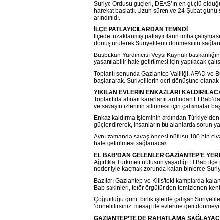
Suriye Ordusu güçleri, DEAŞ’ın en güçlü olduğu
harekat başlattı. Uzun süren ve 24 Şubat günü 
arındırıldı.
İLÇE PATLAYICILARDAN TEMNDİ
İlçede tuzaklanmış patlayıcıların imha çalışm
dönüştürülerek Suriyelilerin dönmesinin sağlanm
Başbakan Yardımcısı Veysi Kaynak başkanlığında
yaşanılabilir hale getirilmesi için yapılacak çalı
Toplantı sonunda Gaziantep Valiliği, AFAD ve 
başlanarak, Suriyelilerin geri dönüşüne olanak
YIKILAN EVLERİN ENKAZLARI KALDIRILAC
Toplantıda alınan kararların ardından El Bab’da i
ve savaşın izlerinin silinmesi için çalışmalar ba
Enkaz kaldırma işleminin ardından Türkiye’den g
güçlendirerek, insanların bu alanlarda sorun y
Aynı zamanda savaş öncesi nüfusu 100 bin civar
hale getirilmesi sağlanacak.
EL BAB’DAN GELENLER GAZİANTEP’E YER
Ağırlıkla Türkmen nüfusun yaşadığı El Bab ilçe
nedeniyle kaçmak zorunda kalan binlerce Suriye
Bazıları Gaziantep ve Kilis’teki kamplarda kal
Bab sakinleri, terör örgütünden temizlenen kent
Çoğunluğu günü birlik işlerde çalışan Suriyelile
’dönebilirsiniz’ mesajı ile evlerine geri dönmeyi i
GAZİANTEP’TE DE RAHATLAMA SAĞLAYA