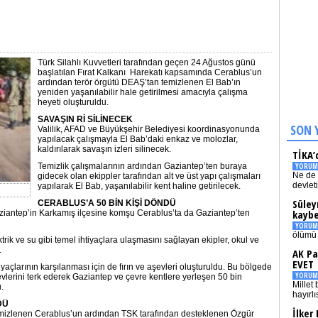
Türk Silahlı Kuvvetleri tarafından geçen 24 Ağustos günü
başlatılan Fırat Kalkanı Harekatı kapsamında Cerablus’un
ardından terör örgütü DEAŞ’tan temizlenen El Bab’ın
yeniden yaşanılabilir hale getirilmesi amacıyla çalışma
heyeti oluşturuldu.
SAVAŞIN Rİ SİLİNECEK
SON 
Valilik, AFAD ve Büyükşehir Belediyesi koordinasyonunda
yapılacak çalışmayla El Bab’daki enkaz ve molozlar,
kaldırılarak savaşın izleri silinecek.
TİKA’
Temizlik çalışmalarının ardından Gaziantep’ten buraya
YORUM
Ne de 
gidecek olan ekippler tarafından alt ve üst yapı çalışmaları
devlet
yapılarak El Bab, yaşanılabilir kent haline getirilecek.
Süley
CERABLUS’A 50 BİN KİŞİ DÖNDÜ
kaybe
aziantep’in Karkamış ilçesine komşu Cerablus’ta da Gaziantep’ten
YORUM
ölümü 
trik ve su gibi temel ihtiyaçlara ulaşmasını sağlayan ekipler, okul ve
.
AK Pa
EVET
açlarının karşılanması için de fırın ve aşevleri oluşturuldu. Bu bölgede
YORUM
vlerini terk ederek Gaziantep ve çevre kentlere yerleşen 50 bin
Millet 
.
hayırlı
DÜ
İlker
 temizlenen Cerablus’un ardından TSK tarafından desteklenen Özgür