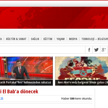
|
|
|
|
|
|
A
KÜLTÜR & SANAT
SAĞLIK
EĞİTİM
YAŞAM
MEDYA
TEKNOLOJİ – BİLGİSA
Fatih Portakal ‘Reis’ kelimesinden rahatsız
Avni Aker’e veda belgesel filmin galası 24
Şubat’ta İstanbul’da
li El Bab’a dönecek
:25
Haber
kere okundu.
599