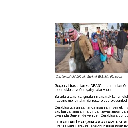
Gaziantep’teki 100 bin Suriyeli El Bab’a dönecek
Geçen yıl başlatılan ve DEAŞ’tan arındırılan G
giden ekipler yoğun çalışmalar yaptı.
Burada altyapı çalışmalarını yaparak kentin elek
hastane gibi binaları da restore ederek yeniledi
Cerablus’ta aynı zamanda insanların yemek ihtiy
yapılan çalışmaların ardından savaş sırasında e
civarında Suriyeli de yeniden Cerablus’a döndü
EL BAB’DAKİ ÇATIŞMALAR AYLARCA SÜR
Fırat Kalkanı Harekatı ile terör unsurlarından