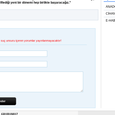
lediği yeni bir dönemi hep birlikte başaracağız.”
ANAD
CİHAN
E-HAB
et, suç unsuru içeren yorumlar yayınlanmayacaktır!
nder
N GRUBUMUZ