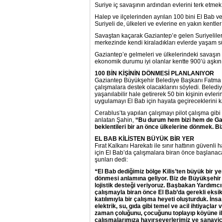
Suriye iç savaşının ardından evlerini terk etmek z
Halep ve ilçelerinden ayrılan 100 bini El Bab v
Suriyeli de, ülkeleri ve evlerine en yakın kentle
Savaştan kaçarak Gaziantep’e gelen Suriyelileri
merkezinde kendi kiraladıkları evlerde yaşam 
Gaziantep’e gelmeleri ve ülkelerindeki savaşın
ekonomik durumu iyi olanlar kentte 900’ü aşkın 
100 BİN KİŞİNİN DÖNMESİ PLANLANIYOR
Gaziantep Büyükşehir Belediye Başkanı Fatma 
çalışmalara destek olacaklarını söyledi. Beledi
yaşanılabilir hale getirerek 50 bin kişinin evler
uygulamayı El Bab için hayata geçireceklerini k
Cerablus’ta yapılan çalışmayı pilot çalışma gibi
anlatan Şahin,
“Bu durum hem bizi hem de Gazi
beklentileri bir an önce ülkelerine dönmek. B
EL BAB KİLİSTEN BÜYÜK BİR YER
Fırat Kalkanı Harekatı ile sınır hattının güvenli
için El Bab’da çalışmalara biran önce başlanaca
şunları dedi:
“El Bab dediğimiz bölge Kilis’ten büyük bir y
dönmesi anlamına geliyor. Biz de Büyükşehir 
lojistik desteği veriyoruz. Başbakan Yardımcı
çalışmayla biran önce El Bab’da gerekli eksikl
katılımıyla bir çalışma heyeti oluşturduk. İn
elektrik, su, gıda gibi temel ve acil ihtiyaçla
zaman çoluğunu, çocuğunu toplayıp köyüne il
çalışmalarımıza hayırseverlerimiz ve sanayic