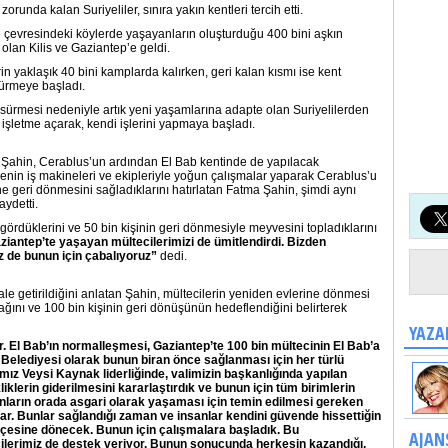
orunda kalan Suriyeliler, sınıra yakın kentleri tercih etti.
e çevresindeki köylerde yaşayanların oluşturduğu 400 bini aşkın
r olan Kilis ve Gaziantep’e geldi.
n yaklaşık 40 bini kamplarda kalırken, geri kalan kısmı ise kent
sürmeye başladı.
 sürmesi nedeniyle artık yeni yaşamlarına adapte olan Suriyelilerden
işletme açarak, kendi işlerini yapmaya başladı.
Şahin, Cerablus’un ardından El Bab kentinde de yapılacak
yenin iş makineleri ve ekipleriyle yoğun çalışmalar yaparak Cerablus’u
ine geri dönmesini sağladıklarını hatırlatan Fatma Şahin, şimdi aynı
aydetti.
 gördüklerini ve 50 bin kişinin geri dönmesiyle meyvesini topladıklarını
antep’te yaşayan mültecilerimizi de ümitlendirdi. Bizden
iz de bunun için çabalıyoruz”
dedi.
 hale getirildiğini anlatan Şahin, mültecilerin yeniden evlerine dönmesi
ğını ve 100 bin kişinin geri dönüşünün hedeflendiğini belirterek
YAZA
er. El Bab’ın normalleşmesi, Gaziantep’te 100 bin mültecinin El Bab’a
Belediyesi olarak bunun biran önce sağlanması için her türlü
mız Veysi Kaynak liderliğinde, valimizin başkanlığında yapılan
iklerin giderilmesini kararlaştırdık ve bunun için tüm birimlerin
sanların orada asgari olarak yaşaması için temin edilmesi gereken
r var. Bunlar sağlandığı zaman ve insanlar kendini güvende hissettiğin
çesine dönecek. Bunun için çalışmalara başladık. Bu
AJAN
ilerimiz de destek veriyor. Bunun sonucunda herkesin kazandığı,