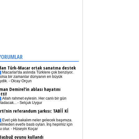
YORUMLAR
dan Türk-Macar ortak sanatına destek
Macarlar'da aslında Türklere çok benziyor.
olsa bir zamanlar dünyanın en büyük
iydik. - Olcay Orçun
man Demirel’in ablası hayatını
tti!
Allah rahmet eylesin. Her canlı bir gün
tadacak... - Selçuk Uygur
rti’nin referandum şarkısı: TABİİ Kİ
Evet çıktı bakalım neler gelecek başımıza.
bilmeden evet'e bastı oyları. İnş hepimiz için
sı olur. - Hüseyin Koçar
 Başbuğ oyunu kullandı