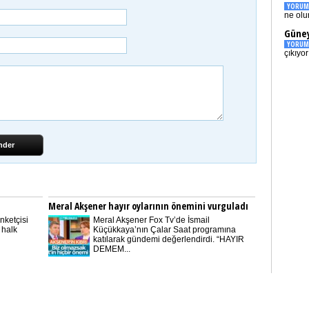
YORUM
ne olu
Güney
YORUM
çıkıyo
nder
Meral Akşener hayır oylarının önemini vurguladı
nketçisi
Meral Akşener Fox Tv’de İsmail
 halk
Küçükkaya’nın Çalar Saat programına
katılarak gündemi değerlendirdi. “HAYIR
DEMEM...