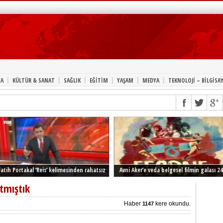
|
|
|
|
|
|
A
KÜLTÜR & SANAT
SAĞLIK
EĞİTİM
YAŞAM
MEDYA
TEKNOLOJİ – BİLGİSA
Fatih Portakal ‘Reis’ kelimesinden rahatsız
Avni Aker’e veda belgesel filmin galası 24
Şubat’ta İstanbul’da
ıtmıştık
Haber
kere okundu.
1147