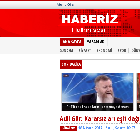
Abone Girişi
ANA SAYFA
YAZARLAR
|
|
|
|
GÜNDEM
SİYASET
EKONOMİ
SPOR
DÜNY
SON DAKİKA
CHP’li vekil sakallarını uzatmaya devam
ediyor
Adil Gür: Kararsızları eşit dağ
18 Nisan 2017 - Salı, Saat: 10:07
Gündem