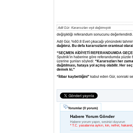
Adil Gür: Kararsızları eşit dağıtmıştık
değişikliği referandum sonucunu değerlendirdi.
Adil Gür, %60.8 Evet çıkacağı yönündeki tahmin
dağıtırız. Bu defa kararsızların orantısal olar
“SEÇMEN AİDİYETİ REFERANDUMDA GEÇER
Sputnik’in haberine göre referandumda yüzde 60
üzerine şunları söyledi:
“Kararsızları her zaman
dağıtılması, hataya yol açmış olabilir. Her s
demek ki.”
“İtibar kaybettiğini”
kabul eden Gür, sonraki seç
Yorumlar (
0 yorum
)
Habere Yorum Gönder
Habere yorum yapın, sesinizi duyurun
* T.C. yasalarına aykırı, kin, nefret, hakar