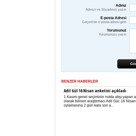
Adınız
Adınızı ve Soyadınızı yazın
E-posta Adresi
Geçerli bir e-posta adresi girin
Yorumunuz
Yorumunuzu yazın
Gö
BENZER HABERLER
Adil Gül 16 Nisan anketini açıkladı
1 Kasım genel seçiminin nokta atışı yapan a
olarak bilinen araştırmacı Adil Gür, 16 Nisan
oylamasına 2 gün kala son a...