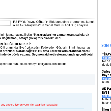
RS FM’de Yavuz Oğhan’ın Bidebunudinle programına konuk
olan A&G Araştırma’nın Genel Müdürü Adil Gür, anayasa
inin tutmamasına ilişkin
“Kararsızları her zaman orantısal olarak
ak dağıtılması, hataya yol açmış olabilir”
dedi.
Lİ DEĞİL DEMEK Kİ”
SON 
.8 oranında ‘Evet’ çıkacağını ifade eden Gür, tahmininin tutmaması
 orantısal olarak dağıtırız. Bu defa kararsızların orantısal olarak
TİKA’
eçimde de böyle yaparız. Seçmen aidiyeti referandumda geçerli değil
YORUM
Ne de 
imlerde bunu telafi etmeye çalışacaklarını belirtti.
devlet
Süley
kaybe
YORUM
ölümü 
AK Pa
EVET
YORUM
Millet 
hayırlı
et, suç unsuru içeren yorumlar yayınlanmayacaktır!
İlker