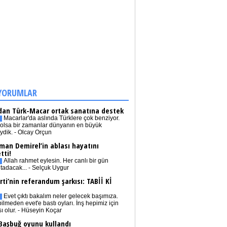
YORUMLAR
dan Türk-Macar ortak sanatına destek
Macarlar'da aslında Türklere çok benziyor.
olsa bir zamanlar dünyanın en büyük
iydik. - Olcay Orçun
man Demirel’in ablası hayatını
tti!
Allah rahmet eylesin. Her canlı bir gün
tadacak... - Selçuk Uygur
rti’nin referandum şarkısı: TABİİ Kİ
Evet çıktı bakalım neler gelecek başımıza.
bilmeden evet'e bastı oyları. İnş hepimiz için
sı olur. - Hüseyin Koçar
 Başbuğ oyunu kullandı