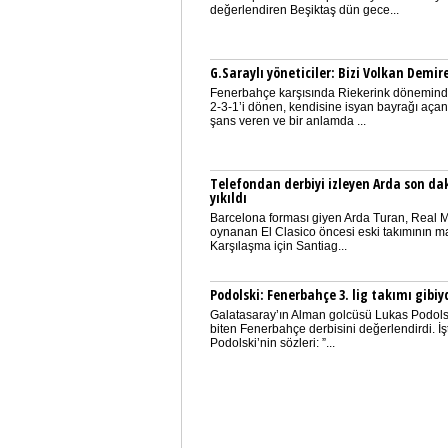
değerlendiren Beşiktaş dün gece...
G.Saraylı yöneticiler: Bizi Volkan Demir
Fenerbahçe karşısında Riekerink döneminde
2-3-1’i dönen, kendisine isyan bayrağı açan
şans veren ve bir anlamda ...
Telefondan derbiyi izleyen Arda son d
yıkıldı
Barcelona forması giyen Arda Turan, Real M
oynanan El Clasico öncesi eski takımının maç
Karşılaşma için Santiag...
Podolski: Fenerbahçe 3. lig takımı gibiy
Galatasaray’ın Alman golcüsü Lukas Podolsk
biten Fenerbahçe derbisini değerlendirdi. İş
Podolski’nin sözleri: ”...