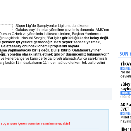
Süper Lig’de Şampiyonlar Ligi umudu tükenen
Galatasaray’da oklar yönetime çevrilmiş durumda. AMK’nın
n Dursun Özbek ve yönetimin istifasını isterken, Başkan Yardımcısı
ını açıkladı.
Nasuhi Sezgin;
”Bu işler görüldüğü kadar kolay değil.
ı yeniden iyi yerlere getireceğiz. Bazı şeyler sadece yazmak,
 Galatasaray önündeki önemli projelerini hayata
a yapılmayacak bir iş değil. Bu işi bitirip, Galatasaray’ı her
SON 
eğiz. Yönetim olarak istifa etmek gibi bir düşüncemiz bulunmuyor.”
ve Fenerbahçe’ye karşı derbi galibiyeti alamadı. Ayrıca sarı-kırmızılı
rşılaştığı 12 müsabakanın 11’inde mağlup olurken, tek galibiyetini
TİKA’
YORUM
Ne de 
devlet
Süley
kaybe
YORUM
ölümü 
AK Pa
EVET
YORUM
Millet 
hayırlı
et, suç unsuru içeren yorumlar yayınlanmayacaktır!
İlker