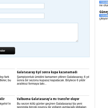
YORUM
ne olu
Güney
YORUM
çıkıyo
nder
Galatasaray 6 yıl sonra kupa kazanamadı
ışı fark
Şampiyonluk ümidini tamamen yitiren Galatasaray, 6 yıl
tleler, bu
sonra bir sezonu kupasız kapatacak. Böylece 6 yıldır
aralıksız formaya takı...
ilir
Valbuena Galatasaray’a mı transfer oluyor
kşehir’in
Bu sezon kötü günler geçiren Galatasaray’da yeni
sezonda birçok oyuncu ile yolların ayrılacağı iddiaları