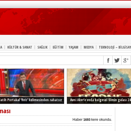
|
|
|
|
|
|
A
KÜLTÜR & SANAT
SAĞLIK
EĞİTİM
YAŞAM
MEDYA
TEKNOLOJİ – BİLGİSA
Fatih Portakal ‘Reis’ kelimesinden rahatsız
Avni Aker’e veda belgesel filmin galası 24
Şubat’ta İstanbul’da
aması
Haber
kere okundu.
1693