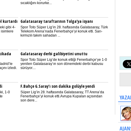
sıcaklığını korurke...
el kurtardı
Galatasaray taraftarının Tolga’ya isyanı
ki gibi 4-
Spor Toto Süper Lig’in 28. haftasında Galatasaray, Türk
 isimlere
Telekom Arena’nada Fenerbahçe’yi konuk etti. Sarı-
kırmızılı takım sahadan ...
akikada
Galatasaray derbi galibiyetini unuttu
Spor Toto Süper Lig’de konuk ettiği Fenerbahçe’ye 1-0
adrid’le
yenilen Galatasaray’ın son dönemdeki derbi kabusu
ını izledi.
sürüyor....
di
F.Bahçe G.Saray’ı son dakika golüyle yendi
i, 1-0
Süper Lig’in 28. haftasında Galatasaray, TT Arena’da
YAZA
te
Fenerbahçe’yi konuk etti.Avrupa Kupaları açısından
son dere...
AJAN