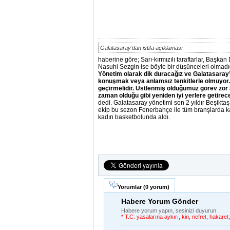
Galatasaray’dan istifa açıklaması
haberine göre; Sarı-kırmızılı taraftarlar, Başka
Nasuhi Sezgin ise böyle bir düşünceleri olmadığ
Yönetim olarak dik duracağız ve Galatasaray’
konuşmak veya anlamsız tenkitlerle olmuyor.
geçirmelidir.
Üstlenmiş olduğumuz görev zor am
zaman olduğu gibi yeniden iyi yerlere getirec
dedi. Galatasaray yönetimi son 2 yıldır Beşiktaş 
ekip bu sezon Fenerbahçe ile tüm branşlarda ka
kadın basketbolunda aldı.
Yorumlar (
0 yorum
)
Habere Yorum Gönder
Habere yorum yapın, sesinizi duyurun
* T.C. yasalarına aykırı, kin, nefret, hakar