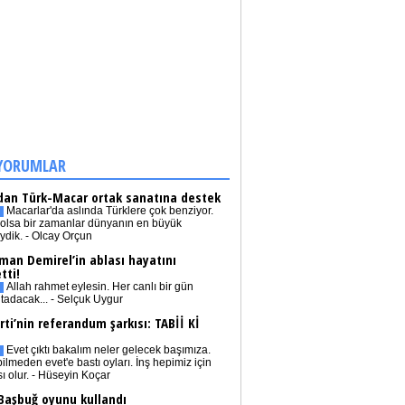
YORUMLAR
dan Türk-Macar ortak sanatına destek
Macarlar'da aslında Türklere çok benziyor.
olsa bir zamanlar dünyanın en büyük
iydik. - Olcay Orçun
man Demirel’in ablası hayatını
tti!
Allah rahmet eylesin. Her canlı bir gün
tadacak... - Selçuk Uygur
rti’nin referandum şarkısı: TABİİ Kİ
Evet çıktı bakalım neler gelecek başımıza.
bilmeden evet'e bastı oyları. İnş hepimiz için
sı olur. - Hüseyin Koçar
 Başbuğ oyunu kullandı