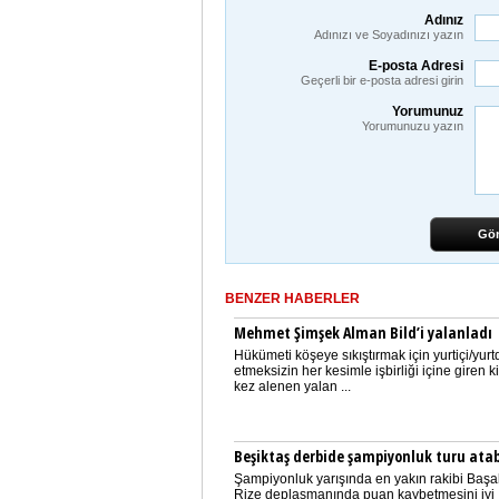
Adınız
Adınızı ve Soyadınızı yazın
E-posta Adresi
Geçerli bir e-posta adresi girin
Yorumunuz
Yorumunuzu yazın
Gö
BENZER HABERLER
Mehmet Şimşek Alman Bild’i yalanladı
Hükümeti köşeye sıkıştırmak için yurtiçi/yurtd
etmeksizin her kesimle işbirliği içine giren ki
kez alenen yalan ...
Beşiktaş derbide şampiyonluk turu atab
Şampiyonluk yarışında en yakın rakibi Başa
Rize deplasmanında puan kaybetmesini iyi