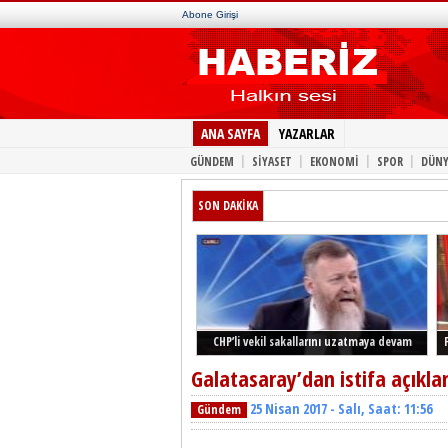
Abone Girişi
ANA SAYFA
YAZARLAR
|
|
|
|
GÜNDEM
SİYASET
EKONOMİ
SPOR
DÜNY
SON DAKİKA
CHP’li vekil sakallarını uzatmaya devam
ediyor
Galatasaray’dan istifa açıkl
25 Nisan 2017 - Salı, Saat: 11:56
Gündem